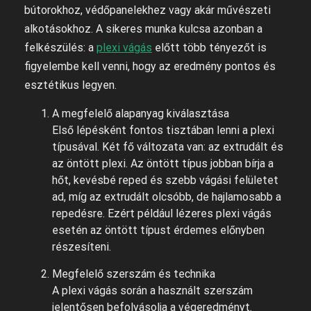
bútorokhoz, védőpanelekhez vagy akár művészeti
alkotásokhoz. A sikeres munka kulcsa azonban a
felkészülés: a
plexi vágás
előtt több tényezőt is
figyelembe kell venni, hogy az eredmény pontos és
esztétikus legyen.
A megfelelő alapanyag kiválasztása
Első lépésként fontos tisztában lenni a plexi
típusával. Két fő változata van: az extrudált és
az öntött plexi. Az öntött típus jobban bírja a
hőt, kevésbé reped és szebb vágási felületet
ad, míg az extrudált olcsóbb, de hajlamosabb a
repedésre. Ezért például lézeres plexi vágás
esetén az öntött típust érdemes előnyben
részesíteni.
Megfelelő szerszám és technika
A plexi vágás során a használt szerszám
jelentősen befolyásolja a végeredményt.