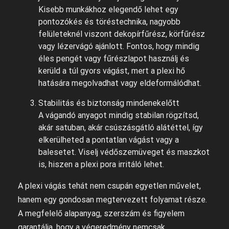
Kisebb munkákhoz elegendő lehet egy
pontozókés és töréstechnika, nagyobb
felületeknél viszont dekopírfűrész, körfűrész
vagy lézervágó ajánlott. Fontos, hogy mindig
éles pengét vagy fűrészlapot használj és
kerüld a túl gyors vágást, mert a plexi hő
hatására megolvadhat vagy eldeformálódhat.
Stabilitás és biztonság mindenekelőtt
A vágandó anyagot mindig stabilan rögzítsd,
akár satuban, akár csúszásgátló alátéttel, így
elkerülheted a pontatlan vágást vagy a
balesetet. Viselj védőszemüveget és maszkot
is, hiszen a plexi pora irritáló lehet.
A plexi vágás tehát nem csupán egyetlen művelet,
hanem egy gondosan megtervezett folyamat része.
A megfelelő alapanyag, szerszám és figyelem
garantálja, hogy a végeredmény nemcsak