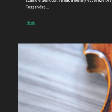
számú érdeklődőt várnak a néhány évvel ezelő
Fesztiválra….
Hírek