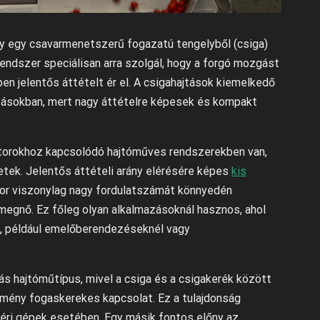
ly egy csavarmenetszerű fogazatú tengelyből (csiga)
rendszer speciálisan arra szolgál, hogy a forgó mozgást
n jelentős áttételt ér el. A csigahajtások kiemelkedő
azásokban, mert nagy áttételre képesek és kompakt
motorokhoz kapcsolódó hajtóműves rendszerekben van,
tek. Jelentős áttételi arány elérésére képes
kis
motor viszonylag nagy fordulatszámát könnyedén
megnő. Ez főleg olyan alkalmazásoknál hasznos, ahol
g, például emelőberendezéseknél vagy
s hajtóműtípus, mivel a csiga és a csigakerék között
kemény fogaskerekes kapcsolat. Ez a tulajdonság
téri gépek esetében. Egy másik fontos előny az