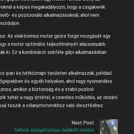
yoknál a képes megakadályozni, hogy a csigakerék
elő- és pozicionáló alkalmazásoknál, ahol nem
mozduljon.
khoz. Az elektromos motor gyors forgó mozgását egy
 hogy a motor optimális teljesítményét alacsonyabb
k ki. Ez a kombináció sokféle gépi alkalmazásban
s ipari és hétköznapi területen alkalmazzák, például
erőgépekben és egyéb helyeken, ahol nagy nyomatékra
znos, amikor a biztonság és a stabil pozíció
ik tehát a nagy áttétel, a csendes működés, az önzáró
sá teszik a villanymotorokhoz való illesztéshez.
Next Post
Tárhely szolgáltatása dedikált módon