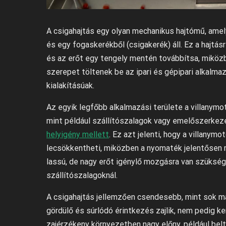
A csigahajtás egy olyan mechanikus hajtómű, ame
és egy fogaskerékből (csigakerék) áll. Ez a hajtás
és az erőt egy tengely mentén továbbítsa, miközbe
szerepet töltenek be az ipari és gépipari alkalm
kialakításúak.
Az egyik legfőbb alkalmazási területe a villany
mint például szállítószalagok vagy emelőszerkeze
helyigény mellett
. Ez azt jelenti, hogy a villany
lecsökkentheti, miközben a nyomaték jelentősen 
lassú, de nagy erőt igénylő mozgásra van szüksé
szállítószalagoknál.
A csigahajtás jellemzően csendesebb, mint sok má
gördülő és súrlódó érintkezés zajlik, nem pedig 
zajérzékeny környezetben nagy előny, például bel