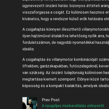
úgynevezett önzáró hatás: bizonyos áttételi arán
visszaforgassa a csigát. Ez különösen hasznos em
kívánatos, hogy a rendszer külső erők hatására el
A csigahajtás könnyen illeszthető villanymotoro
ilyen hajtóművel átalakítva lehetőség nyílik arra,
fordulatszámon, de nagyobb nyomatékkal használjá
ideális.
A csigahajtás és villanymotor kombinációját számo
liftekben, garázskapukban, futószalagoknál, kev
van szükség. Az önzáró tulajdonság különösen has
megtartása kiemelt szempont. Előnyei közé tartoz
képesség és a kompakt kialakítás, amelyek ideális
Prev Post
A nyugdíjas munkavállalás előnyeiről