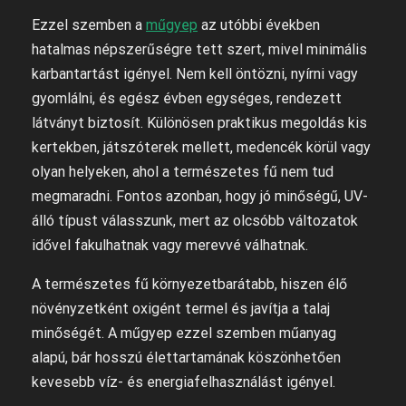
Ezzel szemben a
műgyep
az utóbbi években
hatalmas népszerűségre tett szert, mivel minimális
karbantartást igényel. Nem kell öntözni, nyírni vagy
gyomlálni, és egész évben egységes, rendezett
látványt biztosít. Különösen praktikus megoldás kis
kertekben, játszóterek mellett, medencék körül vagy
olyan helyeken, ahol a természetes fű nem tud
megmaradni. Fontos azonban, hogy jó minőségű, UV-
álló típust válasszunk, mert az olcsóbb változatok
idővel fakulhatnak vagy merevvé válhatnak.
A természetes fű környezetbarátabb, hiszen élő
növényzetként oxigént termel és javítja a talaj
minőségét. A műgyep ezzel szemben műanyag
alapú, bár hosszú élettartamának köszönhetően
kevesebb víz- és energiafelhasználást igényel.