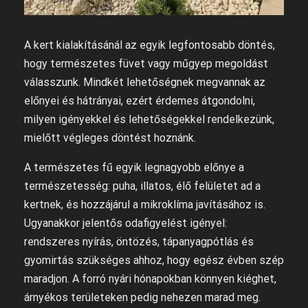
A kert kialakításánál az egyik legfontosabb döntés,
hogy természetes füvet vagy műgyep megoldást
válasszunk. Mindkét lehetőségnek megvannak az
előnyei és hátrányai, ezért érdemes átgondolni,
milyen igényekkel és lehetőségekkel rendelkezünk,
mielőtt végleges döntést hoznánk.
A természetes fű egyik legnagyobb előnye a
természetesség: puha, illatos, élő felületet ad a
kertnek, és hozzájárul a mikroklíma javításához is.
Ugyanakkor jelentős odafigyelést igényel:
rendszeres nyírás, öntözés, tápanyagpótlás és
gyomirtás szükséges ahhoz, hogy egész évben szép
maradjon. A forró nyári hónapokban könnyen kiéghet,
árnyékos területeken pedig nehezen marad meg.