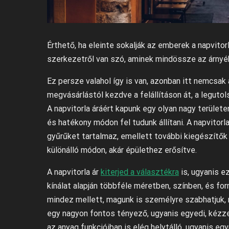
Érthető, ha eleinte sokalják az emberek a napvito
szerkezetről van szó, aminek mindössze az árnyéko
Ez persze valahol így is van, azonban itt nemcsak a
megvásárlástól kezdve a felállításon át, a legutol
A napvitorla áráért kapunk egy olyan nagy terüle
és hatékony módon fel tudunk állítani. A napvitorl
gyűrűket tartalmaz, emellett további kiegészítők i
különálló módon, akár épülethez erősítve.
A napvitorla ár
kiterjed a választékra
is, ugyanis e
kínálat alapján többféle méretben, színben, és for
mindez mellett, magunk is személyre szabhatjuk, 
egy nagyon fontos tényező, ugyanis egyedi, kézzel
az anyag funkcióiban is elég helytálló, ugyanis eg