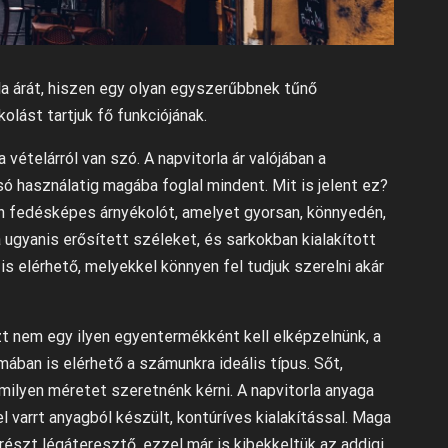
rla árát, hiszen egy olyan egyszerűbbnek tűnő
lást tartjuk fő funkciójának.
 vételárról van szó. A napvitorla ár valójában a
só használatig magába foglal mindent. Mit is jelent ez?
ten fedésképes árnyékolót, amelyet gyorsan, könnyedén,
a ugyanis erősített széleket, és sarkokban kialakított
s elérhető, melyekkel könnyen fel tudjuk szerelni akár
zt nem egy ilyen egyentermékként kell elképzelnünk, a
mában is elérhető a számunkra ideális típus. Sőt,
milyen méretet szeretnénk kérni. A napvitorla anyaga
 varrt anyagból készült, kontúríves kialakítással. Maga
yrészt légáteresztő, ezzel már is kibekkeltük az addigi,