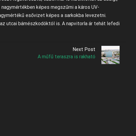
zt nagymértékben képes megszűrni a káros UV-
nagymértékű esővizet képes a sarkokba levezetni.
z utcai bámészkodóktól is. A napvitorla ár tehát lefedi
Next Post
A műfű teraszra is rakható