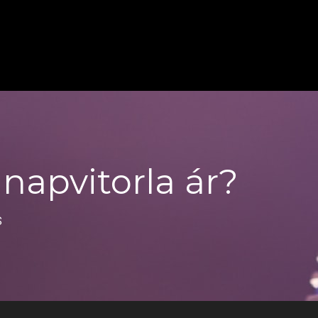
 napvitorla ár?
S