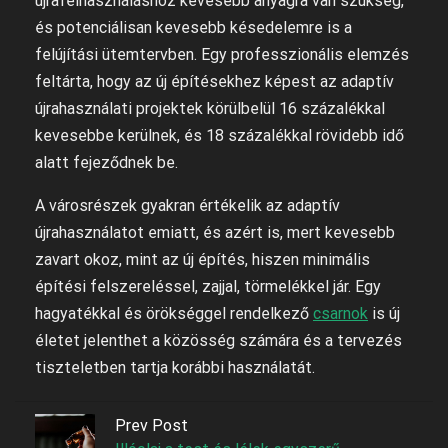
újrafelhasználáshoz kevesebb anyagra van szükség,
és potenciálisan kevesebb késedelemre is a
felújítási ütemtervben. Egy professzionális elemzés
feltárta, hogy az új építésekhez képest az adaptív
újrahasználati projektek körülbelül 16 százalékkal
kevesebbe kerülnek, és 18 százalékkal rövidebb idő
alatt fejeződnek be.
A városrészek gyakran értékelik az adaptív
újrahasználatot emiatt, és azért is, mert kevesebb
zavart okoz, mint az új építés, hiszen minimális
építési felszereléssel, zajjal, törmelékkel jár. Egy
hagyatékkal és örökséggel rendelkező
csarnok
is új
életet jelenthet a közösség számára és a tervezés
tiszteletben tartja korábbi használatát.
Prev Post