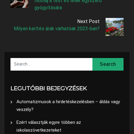
Illóolaj a test és lélek egyszerű
gyógyítására
Next Post
Milyen kerítés árak várhatóak 2023-ban?
Search
LEGUTÓBBI BEJEGYZÉSEK
Automatizmusok a hirdetéskezelésben – áldás vagy
veszély?
Ezért választják egyre többen az
iskolaszövetkezeteket