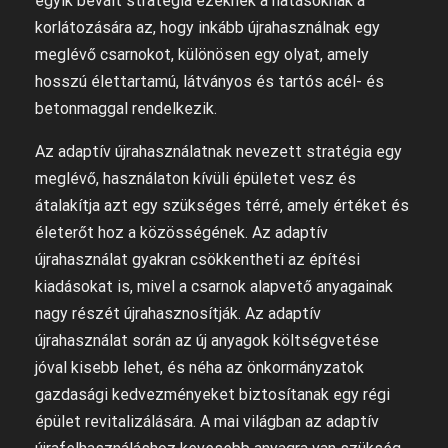
egyik bevált stratégia ezeknek a hatásoknak a
korlátozására az, hogy inkább újrahasználnak egy
meglévő csarnokot, különösen egy olyat, amely
hosszú élettartamú, látványos és tartós acél- és
betonmaggal rendelkezik.
Az adaptív újrahasználatnak nevezett stratégia egy
meglévő, használaton kívüli épületet vesz és
átalakítja azt egy szükséges térré, amely értéket és
életerőt hoz a közösségének. Az adaptív
újrahasználat gyakran csökkentheti az építési
kiadásokat is, mivel a csarnok alapvető anyagainak
nagy részét újrahasznosítják. Az adaptív
újrahasználat során az új anyagok költségvetése
jóval kisebb lehet, és néha az önkormányzatok
gazdasági kedvezményeket biztosítanak egy régi
épület revitalizálására. A mai világban az adaptív