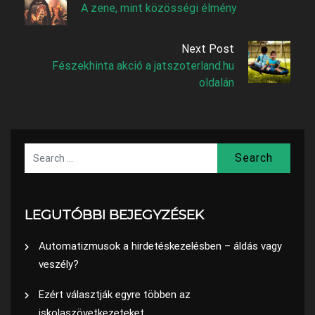
A zene, mint közösségi élmény
Next Post
Fészekhinta akció a jatszoterland.hu
oldalán
Search
LEGUTÓBBI BEJEGYZÉSEK
Automatizmusok a hirdetéskezelésben – áldás vagy
veszély?
Ezért választják egyre többen az
iskolaszövetkezeteket