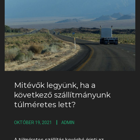
Mitévők legyünk, ha a
következő szállítmányunk
túlméretes lett?
OKTÓBER 19, 2021
ADMIN
A túlméretes szállítás kevésbé érinti az