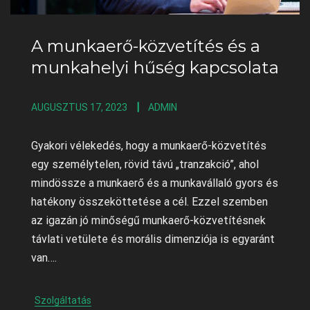
A munkaerő-közvetítés és a
munkahelyi hűség kapcsolata
AUGUSZTUS 17, 2023
ADMIN
Gyakori vélekedés, hogy a munkaerő-közvetítés
egy személytelen, rövid távú „tranzakció”, ahol
mindössze a munkaerő és a munkavállaló gyors és
hatékony összeköttetése a cél. Ezzel szemben
az igazán jó minőségű munkaerő-közvetítésnek
távlati vetülete és morális dimenziója is egyaránt
van….
Szolgáltatás