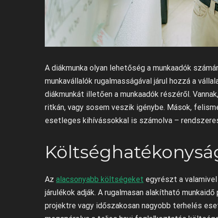
A diákmunka olyan lehetőség a munkaadók számára,
munkavállalók rugalmasságával járul hozzá a váll
diákmunkát illetően a munkaadók részéről. Vannak
ritkán, vagy sosem veszik igénybe. Mások, felism
esetleges kihívássokkal is számolva – rendszere
Költséghatékonysá
Az
alacsonyabb költségeket
egyrészt a valamivel
járulékok adják. A rugalmasan alakítható munkaidő
projektre vagy időszakosan nagyobb terhelés eset