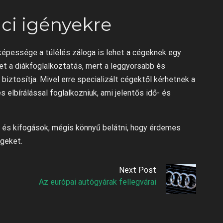
aci igényekre
épessége a túlélés záloga is lehet a cégeknek egy
t a diákfoglalkoztatás, mert a leggyorsabb és
iztosítja. Mivel erre specializált cégektől kérhetnek a
 elbírálással foglalkozniuk, ami jelentős idő- és
k és kifogások, mégis könnyű belátni, hogy érdemes
égeket.
Next Post
Az európai autógyárak fellegvárai