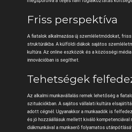
megspórolva a teljes havi foglalkoztatás költsége
Friss perspektíva
A fiatalok alkalmazása új szemléletmódokat, fris
struktúrákba. A külföldi diákok sajátos szemlélet
kultúra. Az online eszközök és a közösségi médi
innovációban is segíthet.
Tehetségek felfede
Az alkalmi munkavállalás remek lehetőség a fiatal
szituációkban. A sajátos vállalati kultúra elsajátí
adott cégnél. Ugyanakkor a munkaadók is felfedez
és jó hozzáállásuk mellett kiváló kompetenciával 
diákmunkával a munkaerő folyamatos utánpótlását 