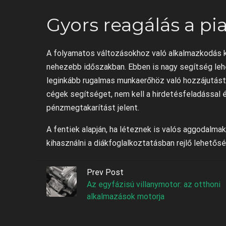
Gyors reagálás a pi
A folyamatos változásokhoz való alkalmazkodás k
nehezebb időszakban. Ebben is nagy segítség lehe
leginkább rugalmas munkaerőhöz való hozzájutást b
cégek segítséget, nem kell a hirdetésfeladással és
pénzmegtakarítást jelent.
A fentiek alapján, ha léteznek is valós aggodalma
kihasználni a diákfoglalkoztatásban rejlő lehetős
Prev Post
Az egyfázisú villanymotor: az otthoni
alkalmazások motorja